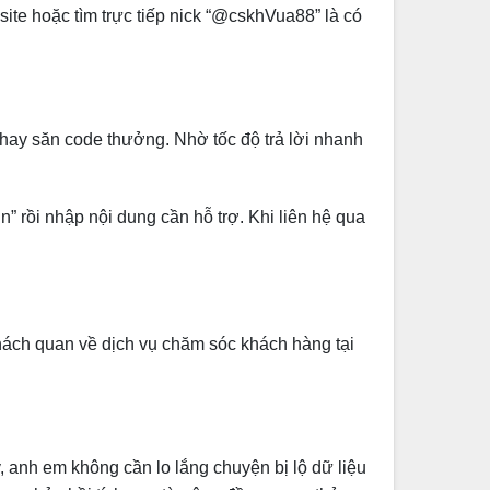
bsite hoặc tìm trực tiếp nick “@cskhVua88” là có
 hay săn code thưởng. Nhờ tốc độ trả lời nhanh
” rồi nhập nội dung cần hỗ trợ. Khi liên hệ qua
ách quan về dịch vụ chăm sóc khách hàng tại
, anh em không cần lo lắng chuyện bị lộ dữ liệu