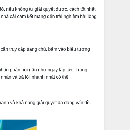
, nếu không tự giải quyết được, cách tốt nhất
 nhà cái cam kết mang đến trải nghiệm hài lòng
 cần truy cập trang chủ, bấm vào biểu tượng
 nhận phản hồi gần như ngay lập tức. Trong
nhận và trả lời nhanh nhất có thể.
hanh và khả năng giải quyết đa dạng vấn đề.