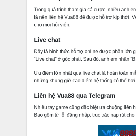
Trong quá trình tham gia cá cược, nhiều anh e
là nên liên hệ Vua88 để được hỗ trợ kịp thời. 
cho mọi hội viên.
Live chat
Đây là hình thức hỗ trợ online được phần lớn g
“Live chat” ở góc phải. Sau đó, anh em nhấn “B
Ưu điểm lớn nhất qua live chat là hoàn toàn m
những khung giờ cao điểm hệ thống có thể hơi c
Liên hệ Vua88 qua Telegram
Nhiều tay game cũng đặc biệt ưa chuộng liên h
Bao gồm từ lỗi đăng nhập, trục trặc nạp rút cho