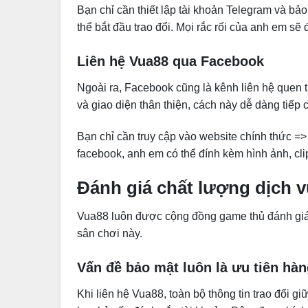
Bạn chỉ cần thiết lập tài khoản Telegram và bảo
thể bắt đầu trao đổi. Mọi rắc rối của anh em sẽ
Liên hệ Vua88 qua Facebook
Ngoài ra, Facebook cũng là kênh liên hệ quen 
và giao diện thân thiện, cách này dễ dàng tiếp
Bạn chỉ cần truy cập vào website chính thức =>
facebook, anh em có thể đính kèm hình ảnh, clip
Đánh giá chất lượng dịch v
Vua88 luôn được cộng đồng game thủ đánh giá 
sân chơi này.
Vấn đề bảo mật luôn là ưu tiên hàn
Khi liên hệ Vua88, toàn bộ thông tin trao đổi 