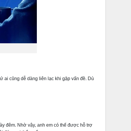
ứ ai cũng dễ dàng liên lạc khi gặp vấn đề. Dù
gày đêm. Nhờ vậy, anh em có thể được hỗ trợ