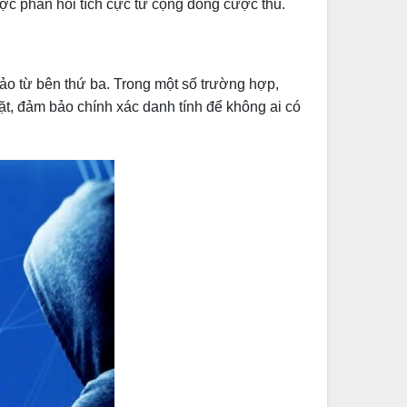
ợc phản hồi tích cực từ cộng đồng cược thủ.
đảo từ bên thứ ba. Trong một số trường hợp,
ặt, đảm bảo chính xác danh tính để không ai có