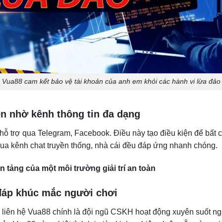
Vua88 cam kết bảo vệ tài khoản của anh em khỏi các hành vi lừa đảo
iên nhờ kênh thông tin đa dạng
hỗ trợ qua Telegram, Facebook. Điều này tạo điều kiện để bất c
qua kênh chat truyền thống, nhà cái đều đáp ứng nhanh chóng.
n tảng của một môi trường giải trí an toàn
 đáp khúc mắc người chơi
i liên hệ Vua88 chính là đội ngũ CSKH hoạt động xuyên suốt n