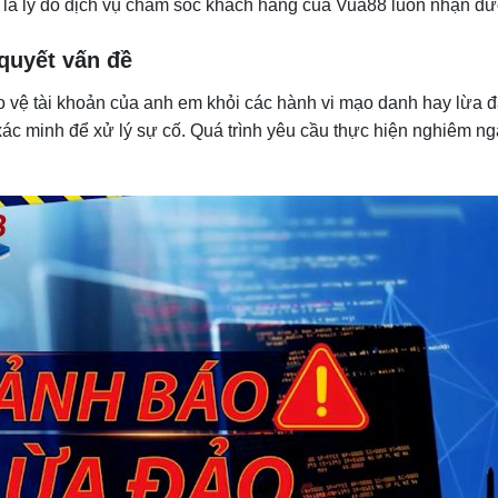
 là lý do dịch vụ chăm sóc khách hàng của Vua88 luôn nhận đư
 quyết vấn đề
 bảo vệ tài khoản của anh em khỏi các hành vi mạo danh hay lừa 
ác minh để xử lý sự cố. Quá trình yêu cầu thực hiện nghiêm ng