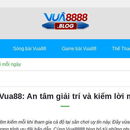
Sòng bài Vua88
Game bài Vua88
Thể Tha
ời mỗi ngày
Vua88: An tâm giải trí và kiếm lời
tìm kiếm mỗi khi tham gia cá độ tại sân chơi uy tín này. Đây vừa
chương trình ưu đãi hấp dẫn. Cùng Vua8888.blog bỏ túi những ph