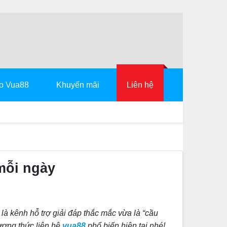
o Vua88
Khuyến mãi
Liên hệ
 mỗi ngày
 là kênh hỗ trợ giải đáp thắc mắc vừa là “cầu
ương thức liên hệ
vua88
phổ biến hiện tại nhé!