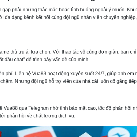
m gặp phải những thắc mắc hoặc tình huống ngoài ý muốn. Khi đó
Với đa dạng kênh kết nối cùng đội ngũ nhân viên chuyên nghiệp,
ame thủ ưu ái lựa chọn. Với thao tác vô cùng đơn giản, bạn chỉ
ắt đầu chat” để trình bày vấn đề của mình.
iễn phí. Liên hệ Vua88 hoạt động xuyên suốt 24/7, giúp anh em
hậm. Nhưng đội ngũ hỗ trợ viên của nhà cái luôn cố gắng tiếp 
ệ Vua88 qua Telegram nhờ tính bảo mật cao, tốc độ phản hồi n
 tới phản hồi về chất lượng dịch vụ.