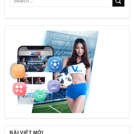
BÀI VIẾT MỚI