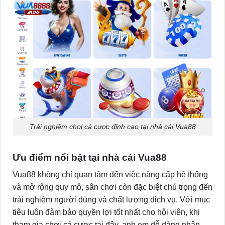
Trải nghiệm chơi cá cược đỉnh cao tại nhà cái Vua88
Ưu điểm nổi bật tại nhà cái Vua88
Vua88 không chỉ quan tâm đến việc nâng cấp hệ thống
và mở rộng quy mô, sân chơi còn đặc biệt chú trọng đến
trải nghiệm người dùng và chất lượng dịch vụ. Với mục
tiêu luôn đảm bảo quyền lợi tốt nhất cho hội viên, khi
tham gia chơi cá cược tại đây, anh em dễ dàng nhận