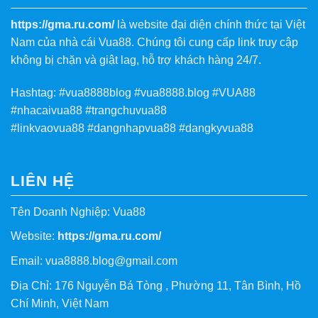
https://gma.ru.com/
là website đại diện chính thức tại Việt
Nam của nhà cái Vua88. Chúng tôi cung cấp link truy cập
không bị chặn và giật lag, hỗ trợ khách hàng 24/7.
Hashtag:
#vua8888blog #vua8888.blog #VUA88
#nhacaivua88 #trangchuvua88
#linkvaovua88 #dangnhapvua88 #dangkyvua88
LIÊN HỆ
Tên Doanh Nghiệp: Vua88
Website:
https://gma.ru.com/
Email: vua8888.blog
@gmail.com
Địa Chỉ:
176 Nguyễn Bá Tòng , Phường 11, Tân Bình, Hồ
Chí Minh, Việt Nam