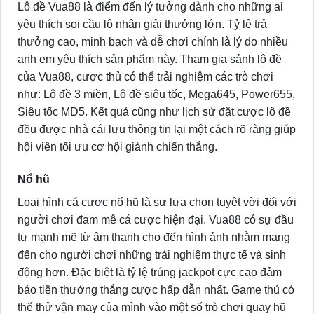
Lô đề Vua88 là điểm đến lý tưởng dành cho những ai
yêu thích soi cầu lô nhận giải thưởng lớn. Tỷ lệ trả
thưởng cao, minh bạch và dễ chơi chính là lý do nhiều
anh em yêu thích sản phẩm này. Tham gia sảnh lô đề
của Vua88, cược thủ có thể trải nghiệm các trò chơi
như: Lô đề 3 miền, Lô đề siêu tốc, Mega645, Power655,
Siêu tốc MD5. Kết quả cũng như lịch sử đặt cược lô đề
đều được nhà cái lưu thông tin lại một cách rõ ràng giúp
hội viên tối ưu cơ hội giành chiến thắng.
Nổ hũ
Loại hình cá cược nổ hũ là sự lựa chọn tuyệt vời đối với
người chơi đam mê cá cược hiện đại. Vua88 có sự đầu
tư mạnh mẽ từ âm thanh cho đến hình ảnh nhằm mang
đến cho người chơi những trải nghiệm thực tế và sinh
động hơn. Đặc biệt là tỷ lệ trúng jackpot cực cao đảm
bảo tiền thưởng thắng cược hấp dẫn nhất.
Game thủ có
thể thử vận may của mình vào một số trò chơi quay hũ