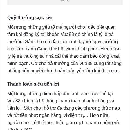
Quỹ thưởng cực lớn
Một trong những yếu tố mà người chơi đặc biệt quan
tâm khi đăng ký tài khoản Vua88 đó chính là tỷ lệ trả
thưởng. Sân chơi đã đầu tư mạnh tay với quỹ thưởng
cực lớn mạnh đang chờ hội viên chinh phục. Hơn nữa,
tỷ lệ trả thưởng tại nhà cái thể thao đảm bảo công khai,
minh bạch. Cơ chế trả thưởng của Vua88 cũng rất sòng
phẳng nên người chơi hoàn toàn yên tâm khi đặt cược.
Thanh toán siêu tiện lợi
Một trong những điểm hấp dẫn anh em cược thủ tại
Vua88 chính là hệ thống thanh toán nhanh chóng và
tiện lợi. Sân chơi hỗ trợ đa dạng các phương thức nạp
và rút tiền như: ngân hàng, ví điện tử,… Hơn nữa,
người chơi có thể thực hiện giao dịch nhanh chóng và
tiện ích 24/7.