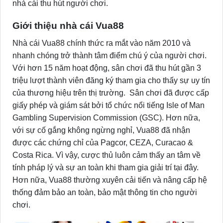
nhà cái thu hút người chơi.
Giới thiệu nhà cái Vua88
Nhà cái Vua88 chính thức ra mắt vào năm 2010 và
nhanh chóng trở thành tâm điểm chú ý của người chơi.
Với hơn 15 năm hoạt động, sân chơi đã thu hút gần 3
triệu lượt thành viên đăng ký tham gia cho thấy sự uy tín
của thương hiệu trên thị trường.
Sân chơi đã được cấp
giấy phép và giám sát bởi tổ chức nổi tiếng Isle of Man
Gambling Supervision Commission (GSC). Hơn nữa,
với sự cố gắng không ngừng nghỉ, Vua88 đã nhận
được các chứng chỉ của Pagcor, CEZA, Curacao &
Costa Rica. Vì vậy, cược thủ luôn cảm thấy an tâm về
tính pháp lý và sự an toàn khi tham gia giải trí tại đây.
Hơn nữa, Vua88 thường xuyên cải tiến và nâng cấp hệ
thống đảm bảo an toàn, bảo mật thông tin cho người
chơi.