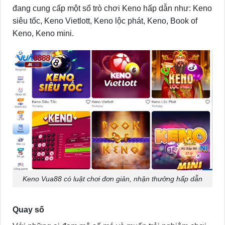
đang cung cấp một số trò chơi Keno hấp dẫn như: Keno
siêu tốc, Keno Vietlott, Keno lộc phát, Keno, Book of
Keno, Keno mini.
Keno Vua88 có luật chơi đơn giản, nhận thưởng hấp dẫn
Quay số